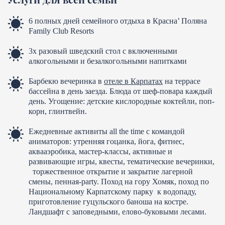
6 полных дней семейного отдыха в Красна’ Поляна
Family Club Resorts
3х разовый шведский стол с включенными
алкогольными и безалкогольными напитками
Барбекю вечеринка в
отеле в Карпатах
на террасе
бассейна в день заезда. Блюда от шеф-повара каждый
день. Угощение: детские кислородные коктейли, поп-
корн, глинтвейн.
Ежедневные активиты all the time с командой
аниматоров: утренняя гоцанка, йога, фитнес,
аквааэробика, мастер-классы, активные и
развивающие игры, квесты, тематические вечеринки,
торжественное открытие и закрытие лагерной
смены, пенная-party. Поход на гору Хомяк, поход по
Национальному Карпатскому парку к водопаду,
приготовление гуцульского баноша на костре.
Ландшафт с заповедными, елово-буковыми лесами.