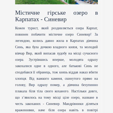
Містичне гірське озеро в
Карпатах - Синевир
Кожен турист, який роздивляється озера Карпат,
повинен побачити містичне озеро Синевир! За
легендою, колись давно жила в Карпатах дівчина
Синь, яка була дочкою владного князя, та молодий
вівчар Вир, який випасав худобу на місці сучасного
озера. Зустрівшись вперше, молодята одразу
закохалися одне в одного, але батькові Синь не
сподобався її обранець, тож князь віддав наказ вбити
хлопця. Від важкого каменя, скинутого прямо на
голову, Вир одразу помер, а дівчина безупинно
плакала біля тіла свого коханого. Настільки довго,
що з’явилось на тому місці ціле озеро, назване в
честь закоханих - Синевир. Мандрівники діляться
враженнями, наче біля озера навіть в повітрі