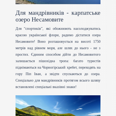
Для мандрівників - карпатське
озеро Несамовите
Для “спортиків”, які обожнюють насолоджуватись
красою української флори, радимо дістатися озера
Несамовите! Воно розташовується на висоті 1750
метрів над рівнем моря, але шлях до нього - не з
простих. Єдиним способом дійти до Несамовитого
залишається пішохідна тропа: багато туристів
піднімаються на Чорногірський хребет, переходять на
гору Піп Іван, а звідти спускаються до озера.
Спеціально для мандрівників протягом всього шляху
встановлені спеціальні вказівні знаки!