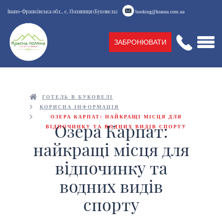
Івано-Франківська обл., с. Поляниця (Буковель)
booking@krasna.com.ua
ЗАБРОНЮВАТИ
ГОТЕЛЬ В БУКОВЕЛІ
КОРИСНА ІНФОРМАЦІЯ
ОЗЕРА КАРПАТ: НАЙКРАЩІ МІСЦЯ ДЛЯ
Озера Карпат:
ВІДПОЧИНКУ ТА ВОДНИХ ВИДІВ СПОРТУ
найкращі місця для
відпочинку та
водних видів
спорту