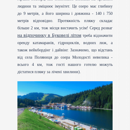
людини та зміцнює імунітет. Це озеро має глибину
до 9 метрів, а його ширина і довжина - 140 і 750
метрів відповідно. Протяжність пляжу складає
більше 2 км, тож місця вистачить усім! Серед розваг
на відпочинку в Буковелі літом
треба відзначити
оренду катамаранів, гідроциклів, водних лиж, а
також вейкбордінг і дайвінг. Зазначимо, що відстань
від села Поляниця до озера Молодості невелика -
всього 4 км, тож гості нашого готелю можуть
дістатися пляжу за лічені хвилини).