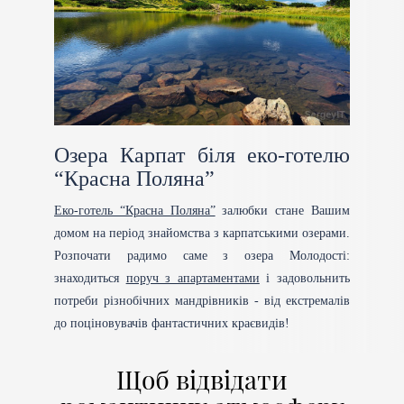
Озера Карпат біля еко-готелю
“Красна Поляна”
Еко-готель “Красна Поляна”
залюбки стане Вашим
домом на період знайомства з карпатськими озерами.
Розпочати радимо саме з озера Молодості:
знаходиться
поруч з апартаментами
і задовольнить
потреби різнобічних мандрівників - від екстремалів
до поціновувачів фантастичних краєвидів!
Щоб відвідати