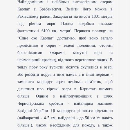
Найвідомішим і найбільш високогірним озером
Карпат є Бребенескул. Знайти його можна в
Рахівському районі Закарпаття на висоті 1801 метрів
над рівнем моря. Площа водойми складає
фантастичні 6100 кв. метри! Першого погляду на
“Синє око Карпат” достатньо, щоб воно запало
прямісінько в серце - зелені полонини, оточені
білосніжними хмарами, могутні гори та
неймовірний краєвид, від якого перехоплює подих! В
теплу пору року туристи можуть скупатися в озері
або розбити поруч з ним намет, а в інші періоди -
замовити маршрут через декілька пам’яток, щоб
дізнатися про гірські озера в Карпатах якомога
більше! Одним з найпопулярніших є шлях
Чорногірським хребтом - найвищим масивом
Західної України. Ці маршрути різняться відстанню
(найкоротші - 4-5 км, найдовші - до 50 км та навіть
більше!), часом, необхідним для походу, а також