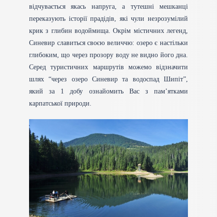
відчувається якась напруга, а тутешні мешканці
переказують історії прадідів, які чули незрозумілий
крик з глибин водоймища. Окрім містичних легенд,
Синевир славиться своєю величчю: озеро є настільки
глибоким, що через прозору воду не видно його дна.
Серед туристичних маршрутів можемо відзначити
шлях “через озеро Синевир та водоспад Шипіт”,
який за 1 добу ознайомить Вас з пам’ятками
карпатської природи.