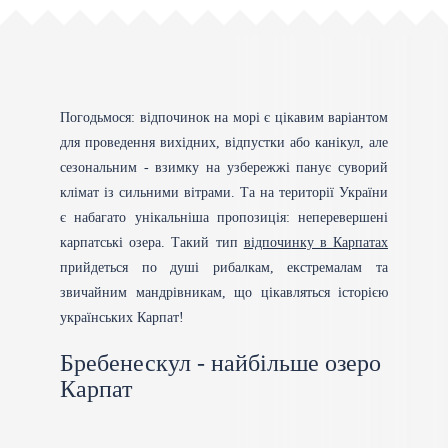
Погодьмося: відпочинок на морі є цікавим варіантом
для проведення вихідних, відпустки або канікул, але
сезональним - взимку на узбережжі панує суворий
клімат із сильними вітрами. Та на території України
є набагато унікальніша пропозиція: неперевершені
карпатські озера. Такий тип
відпочинку в Карпатах
прийдеться по душі рибалкам, екстремалам та
звичайним мандрівникам, що цікавляться історією
українських Карпат!
Бребенескул - найбільше озеро
Карпат