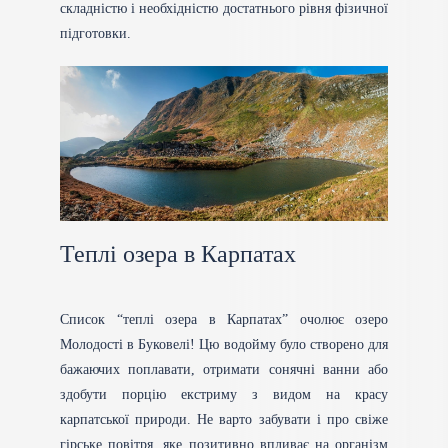
складністю і необхідністю достатнього рівня фізичної
підготовки.
Теплі озера в Карпатах
Список “теплі озера в Карпатах” очолює озеро
Молодості в Буковелі! Цю водойму було створено для
бажаючих поплавати, отримати сонячні ванни або
здобути порцію екстриму з видом на красу
карпатської природи. Не варто забувати і про свіже
гірське повітря, яке позитивно впливає на організм