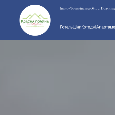
Івано-Франківська обл., с. Поляниц
Готель
Ціни
Котеджі
Апартаме