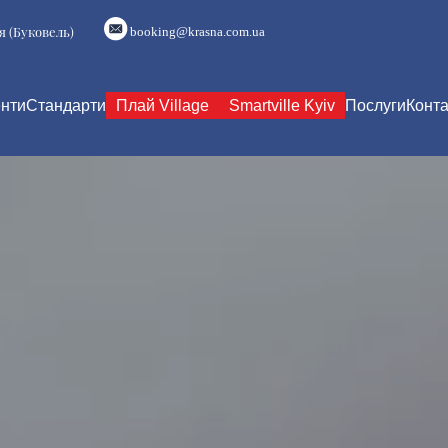
я (Буковель)
booking@krasna.com.ua
нти
Стандарти
Плай Village
Smartville Kyiv
Послуги
Конта