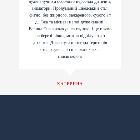
дуже влучно а особливо персонал дитячий,
аніматори. Продуманий шведський стіл,
ситно, без жирного, зажареного, сухого і т
д . Їжа та місцеві напої дуже смачні.
Велика Спа з джакузі та сауною, і це прямо
на березі річки, можна відвідувати з
дітками. Доглянута простора територія
готелю, увечері справжня казка з
підсвіткою в
КАТЕРИНА