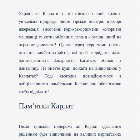
Українські Карпати є візитівкою нашої країни:
унікальна природа, чисте гірське повітря, прозорі
джерельця, височенні гори-рекордсмени, колоритні
мешканці та сотні міфічних легенд - регіон, який не
перестає дивувати! Однак перед туристами постає
питання пам’ятних місць, які треба відвідати, адже
багатогранність Закарпаття багатьох збиває з
пантелику. Не знаєте куди поїхати на
відпочинок у
Карпатах
? Тоді сьогодні познайомимося з
найцікавішими пам’ятками Карпат, які обов’язково
треба відвідати!
Пам’ятки Карпат
Після тривалої подорожі до Карпат ідеальним
рішенням буде відпочинок на великих карпатських