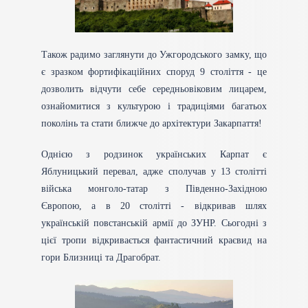
Також радимо заглянути до Ужгородського замку, що
є зразком фортифікаційних споруд 9 століття - це
дозволить відчути себе середньовіковим лицарем,
ознайомитися з культурою і традиціями багатьох
поколінь та стати ближче до архітектури Закарпаття!
Однією з родзинок українських Карпат є
Яблуницький перевал, адже сполучав у 13 столітті
війська монголо-татар з Південно-Західною
Європою, а в 20 столітті - відкривав шлях
українській повстанській армії до ЗУНР. Сьогодні з
цієї тропи відкривається фантастичний краєвид на
гори Близниці та Драгобрат.