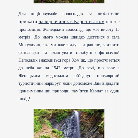
та любителів
Для поціновувачів водоспадів
приїхати
на відпочинок в Карпати літом
також є
пропозиція: Женецький водоспад, що має висоту 15
метрів. До нього можна швидко дістатися з села
Микуличин, яке ми вже згадували раніше, захопити
фотоапарат та влаштувати незабутню фотосесію!
Неподалік знаходиться гора Хом’як, що простягається
до неба аж на 1542 метри. До речі, цю гору з
Женецьким водоспадом об’єднує популярний
туристичний маршрут, який допоможе Вам відвідати
щонайменше дві природні пам’ятки Карпат за один
похід!