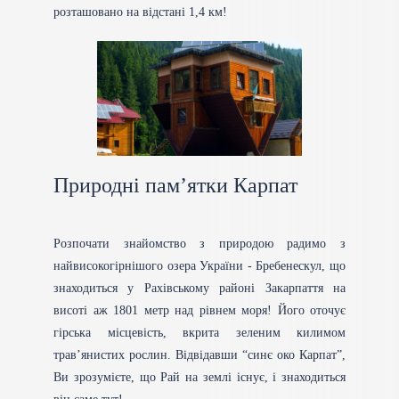
розташовано на відстані 1,4 км!
Природні пам’ятки Карпат
Розпочати знайомство з природою радимо з
найвисокогірнішого озера України - Бребенескул, що
знаходиться у Рахівському районі Закарпаття на
висоті аж 1801 метр над рівнем моря! Його оточує
гірська місцевість, вкрита зеленим килимом
трав’янистих рослин. Відвідавши “синє око Карпат”,
Ви зрозумієте, що Рай на землі існує, і знаходиться