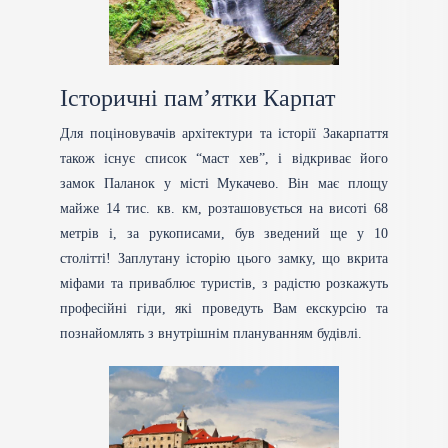
Історичні пам’ятки Карпат
Для поціновувачів архітектури та історії Закарпаття
також існує список “маст хев”, і відкриває його
замок Паланок у місті Мукачево. Він має площу
майже 14 тис. кв. км, розташовується на висоті 68
метрів і, за рукописами, був зведений ще у 10
столітті! Заплутану історію цього замку, що вкрита
міфами та приваблює туристів, з радістю розкажуть
професійні гіди, які проведуть Вам екскурсію та
познайомлять з внутрішнім плануванням будівлі.