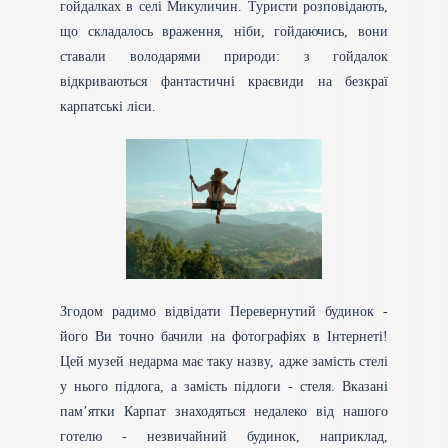
гойдалках в селі Микуличин. Туристи розповідають,
що складалось враження, ніби, гойдаючись, вони
ставали володарями природи: з гойдалок
відкриваються фантастичні краєвиди на безкраї
карпатські ліси.
Згодом радимо відвідати Перевернутий будинок -
його Ви точно бачили на фотографіях в Інтернеті!
Цей музей недарма має таку назву, адже замість стелі
у нього підлога, а замість підлоги - стеля. Вказані
пам’ятки Карпат знаходяться недалеко від нашого
готелю - незвичайний будинок, наприклад,