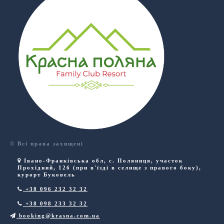
© Всі права захищені
Івано-Франківська обл
,
с. Поляниця
,
участок
Прохідний, 12б (при в'їзді в селище з правого боку),
курорт Буковель
+38 096 232 32 32
+38 098 233 32 32
booking@krasna.com.ua