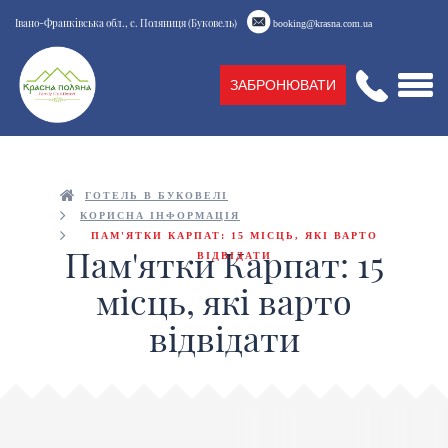
Івано-Франківська обл., с. Поляниця (Буковель)
booking@krasna.com.ua
ЗАБРОНЮВАТИ
ГОТЕЛЬ В БУКОВЕЛІ
КОРИСНА ІНФОРМАЦІЯ
ПАМ'ЯТКИ КАРПАТ: 15 МІСЦЬ, ЯКІ ВАРТО
Пам'ятки Карпат: 15
ВІДВІДАТИ
місць, які варто
відвідати