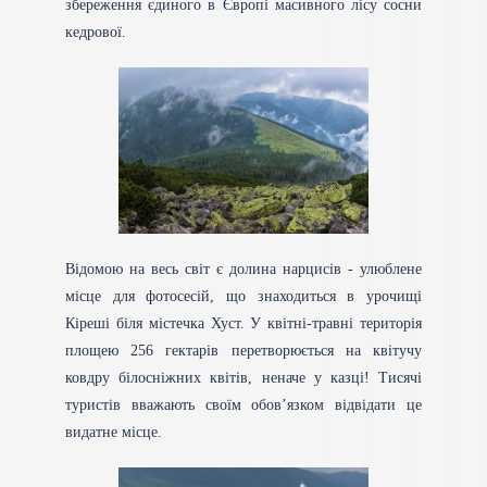
збереження єдиного в Європі масивного лісу сосни
кедрової.
Відомою на весь світ є долина нарцисів - улюблене
місце для фотосесій, що знаходиться в урочищі
Кіреші біля містечка Хуст. У квітні-травні територія
площею 256 гектарів перетворюється на квітучу
ковдру білосніжних квітів, неначе у казці! Тисячі
туристів вважають своїм обов’язком відвідати це
видатне місце.