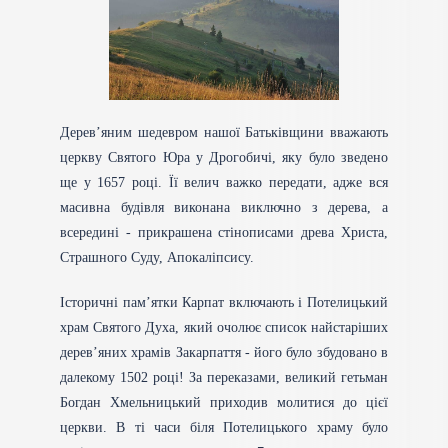
Дерев’яним шедевром нашої Батьківщини вважають
церкву Святого Юра у Дрогобичі, яку було зведено
ще у 1657 році. Її велич важко передати, адже вся
масивна будівля виконана виключно з дерева, а
всередині - прикрашена стінописами древа Христа,
Страшного Суду, Апокаліпсису.
Історичні пам’ятки Карпат включають і Потелицький
храм Святого Духа, який очолює список найстаріших
дерев’яних храмів Закарпаття - його було збудовано в
далекому 1502 році! За переказами, великий гетьман
Богдан Хмельницький приходив молитися до цієї
церкви. В ті часи біля Потелицького храму було