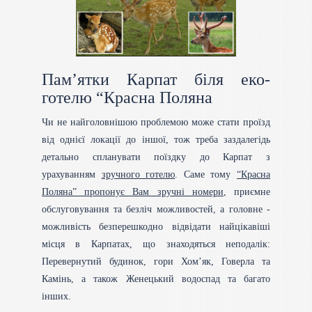
Пам’ятки Карпат біля еко-
готелю “Красна Поляна
Чи не найголовнішою проблемою може стати проїзд
від однієї локації до іншої, тож треба заздалегідь
детально спланувати поїздку до Карпат з
урахуванням
зручного готелю
. Саме тому
“Красна
Поляна” пропонує Вам зручні номери
, приємне
обслуговування та безліч можливостей, а головне -
можливість безперешкодно відвідати найцікавіші
місця в Карпатах, що знаходяться неподалік:
Перевернутий будинок, гори Хом’як, Говерла та
Камінь, а також Женецький водоспад та багато
інших.