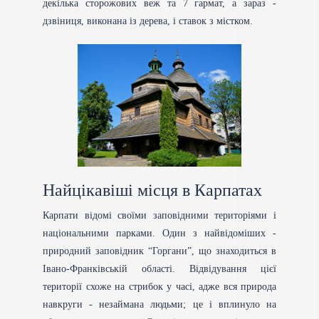
декілька сторожових веж та 7 гармат, а зараз -
дзвіниця, виконана із дерева, і ставок з містком.
Найцікавіші місця в Карпатах
Карпати відомі своїми заповідними територіями і
національними парками. Один з найвідоміших -
природний заповідник “Горгани”, що знаходиться в
Івано-Франківській області. Відвідування цієї
території схоже на стрибок у часі, адже вся природа
навкруги - незаймана людьми; це і вплинуло на