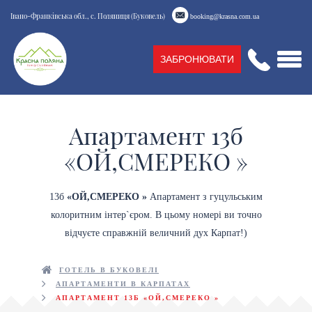
Івано-Франківська обл., с. Поляниця (Буковель)
booking@krasna.com.ua
ЗАБРОНЮВАТИ
Апартамент 13б
«ОЙ,СМЕРЕКО »
13б
«ОЙ,СМЕРЕКО »
Апартамент з гуцульським
колоритним інтер`єром. В цьому номері ви точно
відчуєте справжній величний дух Карпат!)
ГОТЕЛЬ В БУКОВЕЛІ
АПАРТАМЕНТИ В КАРПАТАХ
АПАРТАМЕНТ 13Б «ОЙ,СМЕРЕКО »