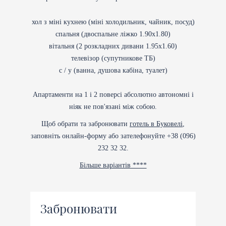
хол з міні кухнею (міні холодильник, чайник, посуд)
спальня (двоспальне ліжко 1.90х1.80)
вітальня (2 розкладних дивани 1.95х1.60)
телевізор (супутникове ТБ)
с / у (ванна, душова кабіна, туалет)
Апартаменти на 1 і 2 поверсі абсолютно автономні і
ніяк не пов'язані між собою.
Щоб обрати та забронювати
готель в Буковелі
,
заповніть онлайн-форму або зателефонуйте +38 (096)
232 32 32.
Більше варіантів ****
Забронювати