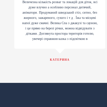
Величезна кількість розваг та локацій для діток, всі
дуже влучно а особливо персонал дитячий,
аніматори. Продуманий шведський стіл, ситно, без
жирного, зажареного, сухого і т д . Їжа та місцеві
напої дуже смачні. Велика Спа з джакузі та сауною,
і це прямо на березі річки, можна відвідувати з
дітками. Доглянута простора територія готелю,
увечері справжня казка з підсвіткою в
КАТЕРИНА