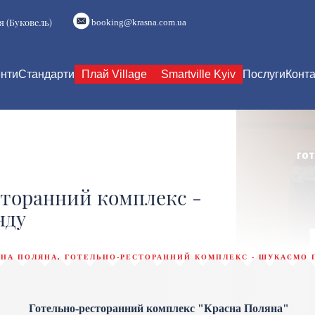
я (Буковель)
booking@krasna.com.ua
нти
Стандарти
Плай Village
Smartville Kyiv
Послуги
Конта
сторанний комплекс -
нду
СНА ПОЛЯНА, ГОТЕЛЬНО-РЕСТОРАННИЙ КОМПЛЕКС - ШУКАЄМО 
Готельно-ресторанний комплекс "
Красна Поляна"