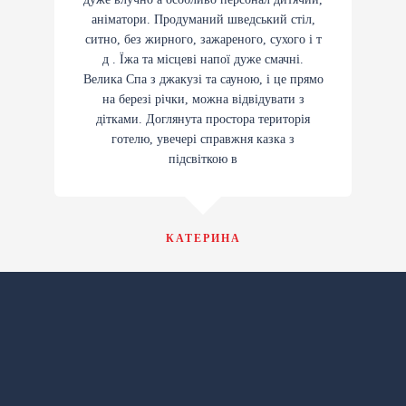
аніматори. Продуманий шведський стіл,
ситно, без жирного, зажареного, сухого і т
д . Їжа та місцеві напої дуже смачні.
Велика Спа з джакузі та сауною, і це прямо
на березі річки, можна відвідувати з
дітками. Доглянута простора територія
готелю, увечері справжня казка з
підсвіткою в
КАТЕРИНА