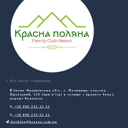
© Все права защищены
Івано-Франківська обл.
,
с. Поляниця
,
участок
Прохідний, 12б (при в'їзді в селище з правого боку),
курорт Буковель
+38 096 232 32 32
+38 098 233 32 32
booking@krasna.com.ua