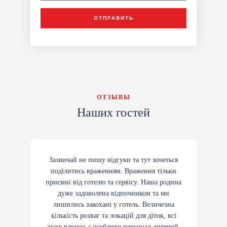
ОТПРАВИТЬ
ОТЗЫВЫ
Наших гостей
Зазвичай не пишу відгуки та тут хочеться
поділитись враженням. Враження тільки
приємні від готелю та сервісу. Наша родина
дуже задоволена відпочинком та ми
лишились закохані у готель. Величезна
кількість розваг та локацій для діток, всі
дуже влучно а особливо персонал дитячий,