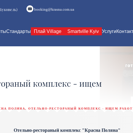
(Буковель)
booking@krasna.com.ua
нты
Стандарты
Плай Village
Smartville Kyiv
Услуги
Контак
тораный комплекс - ищем
СНА ПОЛЯНА, ОТЕЛЬНО-РЕСТОРАНЫЙ КОМПЛЕКС - ИЩЕМ РАБО
Отельно-рестораный комплекс "
Красна Поляна"