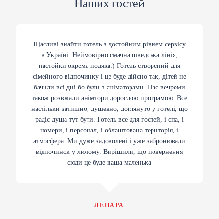
Наших гостей
Щасливі знайти готель з достойним рівнем сервісу
в Україні. Неймовірно смачна шведська лінія,
настойки окрема подяка:) Готель створений для
сімейного відпочинку і це буде дійсно так, дітей не
бачили всі дні бо були з аніматорами. Нас вечроми
також розвжали анімтори дорослою програмою. Все
настільки затишно, душевно, доглянуто у готелі, що
радіє душа тут бути. Готель все для гостей, і спа, і
номери, і персонал, і облаштована територія, і
атмосфера. Ми дуже задоволені і уже забронювали
відпочинок у лютому. Вирішили, що повернення
сюди це буде наша маленька
ЛЕНАРА