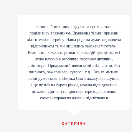
Зазвичай не пишу відгуки та тут хочеться
поділитись враженням. Враження тільки приємні
від готелю та сервісу. Наша родина дуже задоволена
відпочинком та ми лишились закохані у готель.
Величезна кількість розваг та локацій для діток, всі
дуже влучно а особливо персонал дитячий,
аніматори. Продуманий шведський стіл, ситно, без
жирного, зажареного, сухого і т д . Їжа та місцеві
напої дуже смачні. Велика Спа з джакузі та сауною,
і це прямо на березі річки, можна відвідувати з
дітками. Доглянута простора територія готелю,
увечері справжня казка з підсвіткою в
КАТЕРИНА