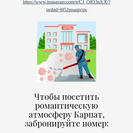
https://www.instagram.com/p/CJ_OIO3nJcX/?
igshid=t952pnaqpcpx
Чтобы посетить
романтическую
атмосферу Карпат,
забронируйте номер: