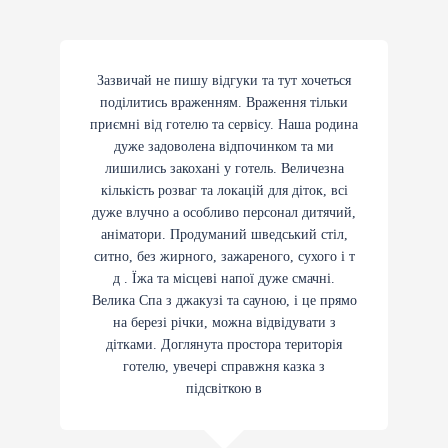
Зазвичай не пишу відгуки та тут хочеться
поділитись враженням. Враження тільки
приємні від готелю та сервісу. Наша родина
дуже задоволена відпочинком та ми
лишились закохані у готель. Величезна
кількість розваг та локацій для діток, всі
дуже влучно а особливо персонал дитячий,
аніматори. Продуманий шведський стіл,
ситно, без жирного, зажареного, сухого і т
д . Їжа та місцеві напої дуже смачні.
Велика Спа з джакузі та сауною, і це прямо
на березі річки, можна відвідувати з
дітками. Доглянута простора територія
готелю, увечері справжня казка з
підсвіткою в