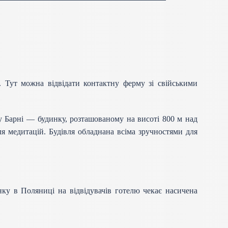
 Тут можна відвідати контактну ферму зі свійськими
му Барні — будинку, розташованому на висоті 800 м над
ля медитацій. Будівля обладнана всіма зручностями для
нку в Поляниці на відвідувачів готелю чекає насичена