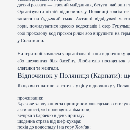
дитячі розваги — ігровий майданчик, батути, лабіринт 
Організувати літній відпочинок у Поляниці зовсім не
заняття на будь-який смак. Активні відвідувачі маю
гори, помилуватися красою водоспадів і озер Гуцуль
собі прохолоду вод гірської річки або вирушити на тер
у Солотвино.
На території комплексу організовані зони відпочинку, 
або шезлонгах біля басейну. Любителів посиденьок з
альтанки та мангали.
Відпочинок у Поляниця (Карпати): що
Якщо ви сплатили за готель, у ціну відпочинку у Полян
проживання;
3-разове харчування за принципом «шведського столу» (
активності, які проводять аніматори;
вечірка з барбекю в день приїзду;
щоденна страва від шеф-кухаря;
похід до водоспаду і на гору Хомʼяк;