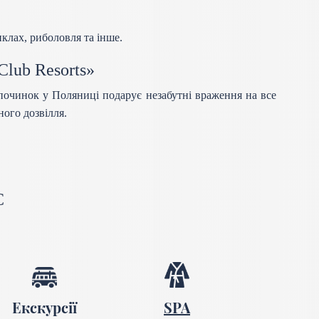
иклах, риболовля та інше.
Club Resorts»
починок у Поляниці подарує незабутні враження на все
ного дозвілля.
С
Екскурсії
SPA