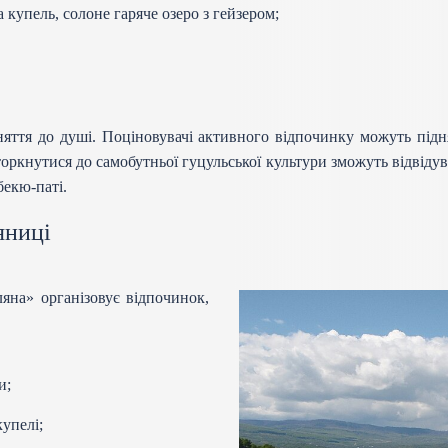
а купель, солоне гаряче озеро з гейзером;
яття до душі. Поціновувачі активного відпочинку можуть підня
ркнутися до самобутньої гуцульської культури зможуть відвідув
бекю-паті.
яниці
на» організовує відпочинок,
ми;
купелі;