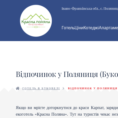
Івано-Франківська обл., с. Поляниц
Готель
Ціни
Котеджі
Апартаме
Відпочинок у Поляниця (Буко
ГОТЕЛЬ В БУКОВЕЛІ
ВІДПОЧИНОК У ПОЛЯНИЦЯ 
Якщо ви мрієте доторкнутися до краси Карпат, заряд
екоготель «Красна Поляна». Тут на туристів чекає н