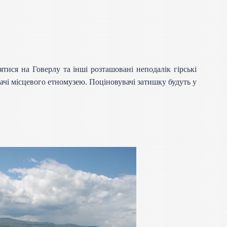
тися на Говерлу та інші розташовані неподалік гірські
ачі місцевого етномузею. Поціновувачі затишку будуть у