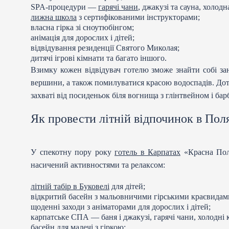
SPA-процедури —
гарячі чани
, джакузі та сауна, холодн
лижна школа
з сертифікованими інструкторами;
власна гірка зі сноутюбінгом;
анімація для дорослих і дітей;
відвідування резиденції Святого Миколая;
дитячі ігрові кімнати та багато іншого.
Взимку кожен відвідувач готелю зможе знайти собі зан
вершини, а також помилуватися красою водоспадів. Дото
захваті від посиденьок біля вогнища з глінтвейном і бар
Як провести літній відпочинок в Пол
У спекотну пору року
готель в Карпатах
«Красна Поля
насичений активностями та релаксом:
літній табір в Буковелі
для дітей;
відкритий басейн з мальовничими гірськими краєвида
щоденні заходи з аніматорами для дорослих і дітей;
карпатське СПА — баня і джакузі, гарячі чани, холодні 
басейн для малечі з гіркою;