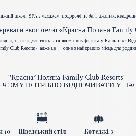
 лижній школі, SPA з масажем, подорожі на багі, джипах, квадроц
ереваги екоготелю «Красна Поляна Family 
риродою, насолоджуючись затишком і комфортом у Карпатах? Від
mily Club Resorts», адже це — одне з найкращих місць для родин
"Красна’ Поляна Family Club Resorts"
- ЧОМУ ПОТРІБНО ВІДПОЧИВАТИ У НА
и 10
Шведський стіл
Котеджі з