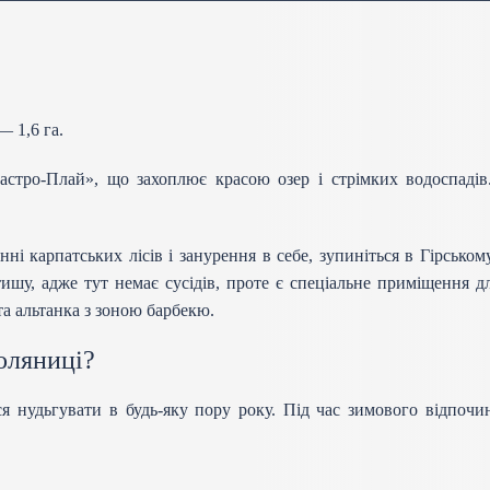
 1,6 га.
стро-Плай», що захоплює красою озер і стрімких водоспадів.
і карпатських лісів і занурення в себе, зупиніться в Гірсько
ишу, адже тут немає сусідів, проте є спеціальне приміщення д
та альтанка з зоною барбекю.
оляниці?
 нудьгувати в будь-яку пору року. Під час зимового відпочи