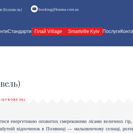
я (Буковель)
booking@krasna.com.ua
нти
Стандарти
Плай Village
Smartville Kyiv
Послуги
Конта
вель)
(БУКОВЕЛЬ)
итися енергетикою оповитих смерековими лісами величних гір,
езабутній відпочинок в Поляниці — мальовничому селищі, розт