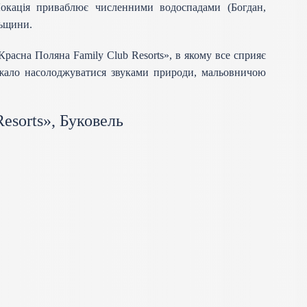
окація приваблює численними водоспадами (Богдан,
льщини.
расна Поляна Family Club Resorts», в якому все сприяє
важало насолоджуватися звуками природи, мальовничою
esorts», Буковель