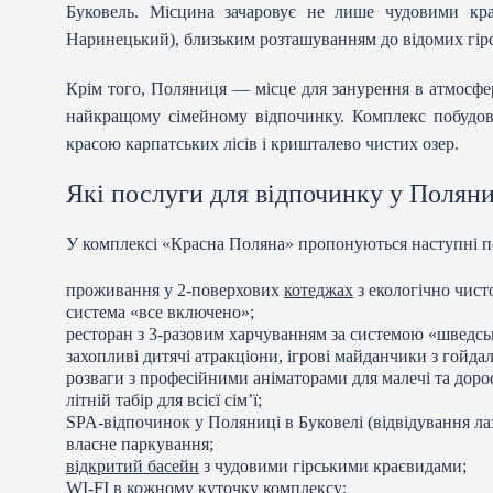
Буковель. Місцина зачаровує не лише чудовими кр
Наринецький), близьким розташуванням до відомих гірс
Крім того, Поляниця — місце для занурення в атмосфер
найкращому сімейному відпочинку. Комплекс побудова
красою карпатських лісів і кришталево чистих озер.
Які послуги для відпочинку у Поляни
У комплексі «Красна Поляна» пропонуються наступні п
проживання у 2-поверхових
котеджах
з екологічно чист
система «все включено»;
ресторан з 3-разовим харчуванням за системою «шведсь
захопливі дитячі атракціони, ігрові майданчики з гойдал
розваги з професійними аніматорами для малечі та доро
літній табір для всієї сім’ї;
SPA-відпочинок у Поляниці в Буковелі (відвідування лазн
власне паркування;
відкритий басейн
з чудовими гірськими краєвидами;
WI-FI в кожному куточку комплексу;