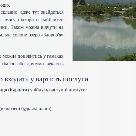
тощо.
 складно, адже тут знайдеться
ть змогу підкорити найближчі
щини. Також можна відчути на
мальне солоне озеро «Здоров'я»
де можна поніжитись у гамаках
 сім’єю або друзями чекають
 входить у вартість послуги
иця (Карпати) увійдуть наступні послуги:
включені будь-які напої);