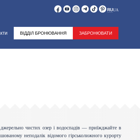
RU
UA
кти
ВІДДІЛ БРОНЮВАННЯ
ЗАБРОНЮВАТИ
 джерельно чистих озер і водоспадів — приїжджайте в
ашованому неподалік відомого гірськолижного курорту