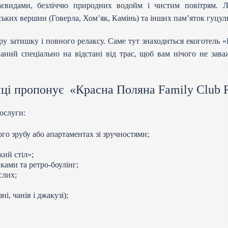
аєвидами, безліччю природних водойм і чистим повітрям. Л
ьких вершин (Говерла, Хом’як, Камінь) та інших пам’яток гуцу
у затишку і повного релаксу. Саме тут знаходиться екоготель «К
ний спеціально на відстані від трас, щоб вам нічого не за
ці пропонує «Красна Поляна Family Club R
ослуги:
ого зрубу або апартаментах зі зручностями;
кий стіл»;
ками та ретро-боулінг;
слих;
і, чанів і джакузі);