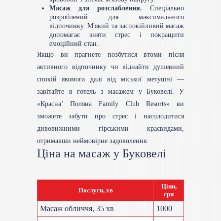
Масаж для розслаблення.
Спеціально
розроблений для максимального
відпочинку. М'який та заспокійливий масаж
допомагає зняти стрес і покращити
емоційний стан.
Якщо ви прагнете позбутися втоми після
активного відпочинку чи віднайти душевний
спокій якомога далі від міської метушні —
завітайте в готель з масажем у Буковелі. У
«Красна’ Поляна Family Club Resorts» ви
зможете забути про стрес і насолодитися
дивовижними гірськими краєвидами,
отримавши неймовірне задоволення.
Ціна на масаж у Буковелі
Ціни,
Послуги, хв
грн
Масаж обличчя, 35 хв
1000