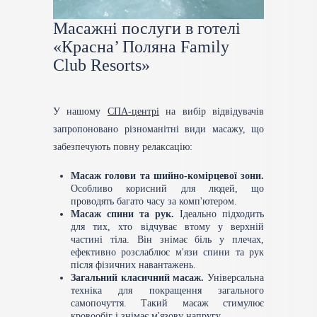
Масажні послуги в готелі
«Красна’ Поляна Family
Club Resorts»
У нашому
СПА-центрі
на вибір відвідувачів
запропоновано різноманітні види масажу, що
забезпечують повну релаксацію:
Масаж голови та шийно-комірцевої зони.
Особливо корисний для людей, що
проводять багато часу за комп'ютером.
Масаж спини та рук.
Ідеально підходить
для тих, хто відчуває втому у верхній
частині тіла. Він знімає біль у плечах,
ефективно розслаблює м'язи спини та рук
після фізичних навантажень.
Загальний класичний масаж.
Універсальна
техніка для покращення загального
самопочуття. Такий масаж стимулює
кровообіг і знімає м'язову напругу.