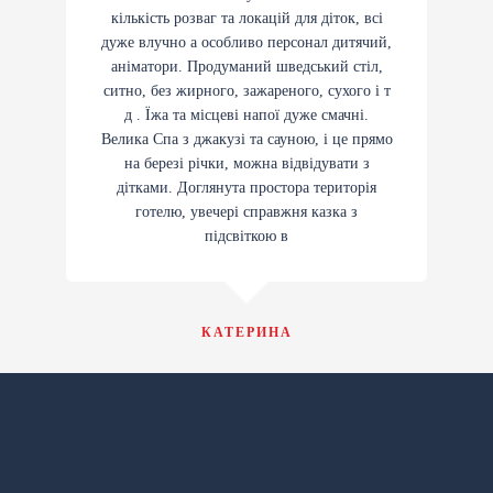
кількість розваг та локацій для діток, всі
дуже влучно а особливо персонал дитячий,
аніматори. Продуманий шведський стіл,
ситно, без жирного, зажареного, сухого і т
д . Їжа та місцеві напої дуже смачні.
Велика Спа з джакузі та сауною, і це прямо
на березі річки, можна відвідувати з
дітками. Доглянута простора територія
готелю, увечері справжня казка з
підсвіткою в
КАТЕРИНА