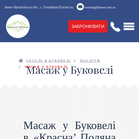
Івано-Франківська обл., с. Поляниця (Буковель)
booking@krasna.com.ua
ЗАБРОНЮВАТИ
ГОТЕЛЬ В БУКОВЕЛІ
ПОСЛУГИ
Масаж у Буковелі
МАСАЖ У БУКОВЕЛІ
Масаж у Буковелі
в «Красна’ Поляна