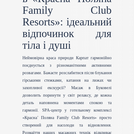
Family Club
Resorts»: ідеальний
відпочинок для
тіла і душі
Неймовірна краса природи Карпат гармонійно
поєднується з різноманітними активними
розвагами. Бажаєте розслабитися після блукання
гірськими стежками, катання на лижах чи
захопливої екскурсії? Масаж в Буковелі
дозволить поринути у світ релаксу, де кожна
деталь наповнена моментами спокою та
гармонії. SPA-центр у готельному комплексі
«Красна’ Поляна Family Club Resorts» просто
створений для насолоди та відновлення.
Розмаїття наших масажних технік відкриває